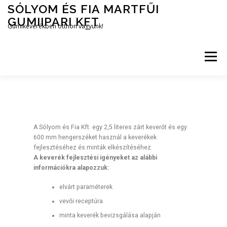
SÓLYOM ÉS FIA MARTFŰI
GUMIIPARI KFT
Gumikeverékben otthon vagyunk!
Menü
RÓLUNK
TERMÉKEINK
KEVERÉKFEJLESZTÉS
A Sólyom és Fia Kft. egy 2,5 literes zárt keverőt és egy
GALÉRIA
KAPCSOLAT
600 mm hengerszéket használ a keverékek
fejlesztéséhez és minták elkészítéséhez.
A keverék fejlesztési igényeket az alábbi
információkra alapozzuk:
elvárt paraméterek
vevői receptúra
minta keverék bevizsgálása alapján